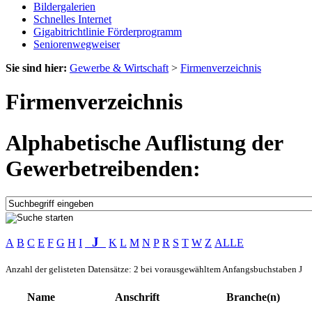
Bildergalerien
Schnelles Internet
Gigabitrichtlinie Förderprogramm
Seniorenwegweiser
Sie sind hier:
Gewerbe & Wirtschaft
>
Firmenverzeichnis
Firmenverzeichnis
Alphabetische Auflistung der
Gewerbetreibenden:
J
A
B
C
E
F
G
H
I
K
L
M
N
P
R
S
T
W
Z
ALLE
Anzahl der gelisteten Datensätze: 2 bei vorausgewähltem Anfangsbuchstaben J
Name
Anschrift
Branche(n)