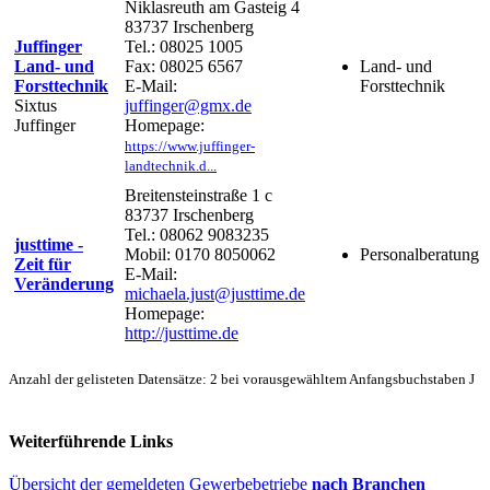
Niklasreuth am Gasteig 4
83737 Irschenberg
Juffinger
Tel.: 08025 1005
Land- und
Fax: 08025 6567
Land- und
Forsttechnik
E-Mail:
Forsttechnik
Sixtus
juffinger@gmx.de
Juffinger
Homepage:
https://www.juffinger-
landtechnik.d...
Breitensteinstraße 1 c
83737 Irschenberg
Tel.: 08062 9083235
justtime -
Mobil: 0170 8050062
Personalberatung
Zeit für
E-Mail:
Veränderung
michaela.just@justtime.de
Homepage:
http://justtime.de
Anzahl der gelisteten Datensätze: 2 bei vorausgewähltem Anfangsbuchstaben J
Weiterführende Links
Übersicht der gemeldeten Gewerbebetriebe
nach Branchen