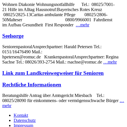
Wohnen Diakonie Wohnungsnotfallhilfe Tel.: 08025/7001-
21 Hilfe im Alltag Hausnotruf:Bayerisches Rotes Kreuz
08025/2825-13Caritas ambulante Pflege 08025/2806-
50Malteser 0800/9966001 Fahrdienst
im Aufbau Gesundheit First Responder
…mehr
Seelsorge
SeniorenpastoralAnsprechpartner: Harald Petersen Tel.:
0151/16476490 Mail.:
hpetersen@eomuc.de KrankenpastoralAnsprechpartner: Regina
Sachse Tel.: 08026/393-2754 Mail.: rsachse@eomuc.de
…mehr
Link zum Landkreiswegweiser für Senioren
Rechtliche Informationen
Beratungshilfe Antrag über Amtsgericht Miesbach Tel.:
08025/28090 für einkommens- oder vermögensschwache Bürger
…
mehr
Kontakt
Datenschutz
Impressum